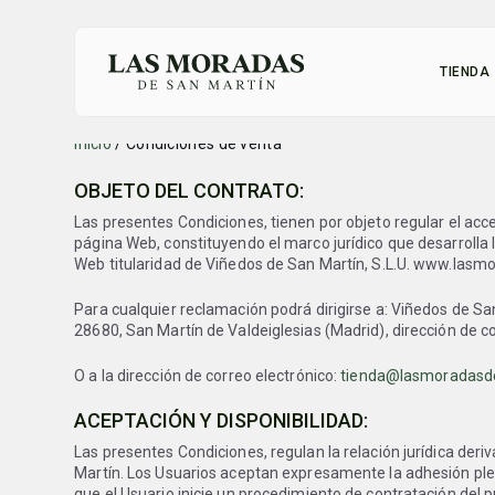
TIENDA
Inicio
/
Condiciones de venta
OBJETO DEL CONTRATO:
Las presentes Condiciones, tienen por objeto regular el acc
página Web, constituyendo el marco jurídico que desarrolla l
Web titularidad de Viñedos de San Martín, S.L.U. www.las
Para cualquier reclamación podrá dirigirse a: Viñedos de San
28680, San Martín de Valdeiglesias (Madrid), dirección de c
O a la dirección de correo electrónico:
tienda@lasmoradasd
ACEPTACIÓN Y DISPONIBILIDAD:
Las presentes Condiciones, regulan la relación jurídica de
Martín. Los Usuarios aceptan expresamente la adhesión ple
que el Usuario inicie un procedimiento de contratación del 