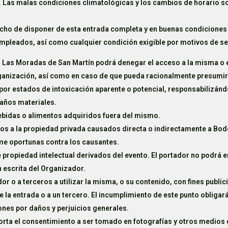
a. Las malas condiciones climatológicas y los cambios de horario so
cho de disponer de esta entrada completa y en buenas condiciones y
pleados, así como cualquier condición exigible por motivos de se
Las Moradas de San Martín podrá denegar el acceso a la misma o ex
ganización, así como en caso de que pueda racionalmente presumirse
o por estados de intoxicación aparente o potencial, responsabilizán
daños materiales.
bebidas o alimentos adquiridos fuera del mismo.
años a la propiedad privada causados directa o indirectamente a Bo
ime oportunas contra los causantes.
ropiedad intelectual derivados del evento. El portador no podrá e
n escrita del Organizador.
r o a terceros a utilizar la misma, o su contenido, con fines publi
la entrada o a un tercero. El incumplimiento de este punto obligará
nes por daños y perjuicios generales.
ta el consentimiento a ser tomado en fotografías y otros medios 