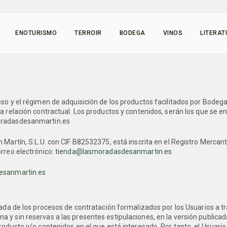
ENOTURISMO
TERROIR
BODEGA
VINOS
LITERA
eso y el régimen de adquisición de los productos facilitados por Bodeg
a relación contractual. Los productos y contenidos, serán los que se en
moradasdesanmartin.es
 Martín, S.L.U. con CIF B82532375, está inscrita en el Registro Mercant
orreo electrónico:
tienda@lasmoradasdesanmartin.es
esanmartin.es
rivada de los procesos de contratación formalizados por los Usuarios 
na y sin reservas a las presentes estipulaciones, en la versión publ
producto y/o contenidos en el que está interesado. Por tanto, el Usua