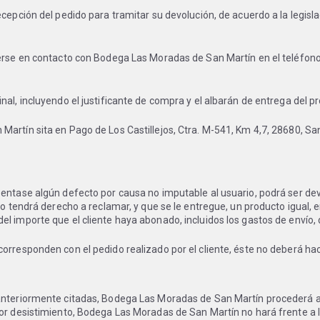
ecepción del pedido para tramitar su devolución, de acuerdo a la legis
nerse en contacto con Bodega Las Moradas de San Martín en el teléfono
al, incluyendo el justificante de compra y el albarán de entrega del pr
Martín sita en Pago de Los Castillejos, Ctra. M-541, Km 4,7, 28680, S
sentase algún defecto por causa no imputable al usuario, podrá ser de
io tendrá derecho a reclamar, y que se le entregue, un producto igual, 
l importe que el cliente haya abonado, incluidos los gastos de envío, 
orresponden con el pedido realizado por el cliente, éste no deberá hac
 anteriormente citadas, Bodega Las Moradas de San Martín procederá a
or desistimiento, Bodega Las Moradas de San Martín no hará frente a l