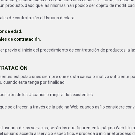
gún producto, dado que las mismas han podido ser objeto de modificaci
les de contratación el Usuario declara:
or de edad.
ales de contratación.
er previo al inicio del procedimiento de contratación de productos, a
TRATACIÓN:
ntes estipulaciones siempre que exista causa o motivo suficiente par
o, cuando ésta tenga por finalidad:
sición de los Usuarios o mejorar los existentes.
os que se ofrecen a través de la página Web cuando así lo considere con
el usuario de los servicios, serán los que figuren en la página Web titu
suario acceda al servicio específico, y proceda a iniciar el proceso d