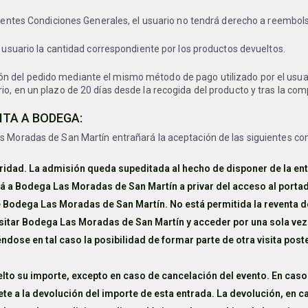
resentes Condiciones Generales, el usuario no tendrá derecho a reembol
l usuario la cantidad correspondiente por los productos devueltos.
 del pedido mediante el mismo método de pago utilizado por el usuario
io, en un plazo de 20 días desde la recogida del producto y tras la co
ITA A BODEGA:
as Moradas de San Martín entrañará la aceptación de las siguientes co
ridad. La admisión queda supeditada al hecho de disponer de la e
á a Bodega Las Moradas de San Martín a privar del acceso al portad
de Bodega Las Moradas de San Martín. No está permitida la reventa d
visitar Bodega Las Moradas de San Martín y acceder por una sola vez
éndose en tal caso la posibilidad de formar parte de otra visita po
lto su importe, excepto en caso de cancelación del evento. En caso 
a la devolución del importe de esta entrada. La devolución, en ca